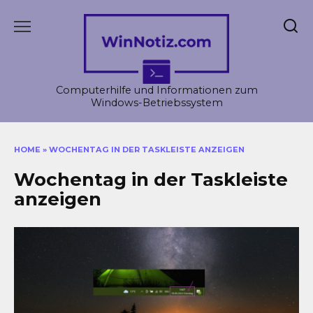
Skip
to
content
Computerhilfe und Informationen zum
Windows-Betriebssystem
HOME
»
WOCHENTAG IN DER TASKLEISTE ANZEIGEN
Wochentag in der Taskleiste
anzeigen