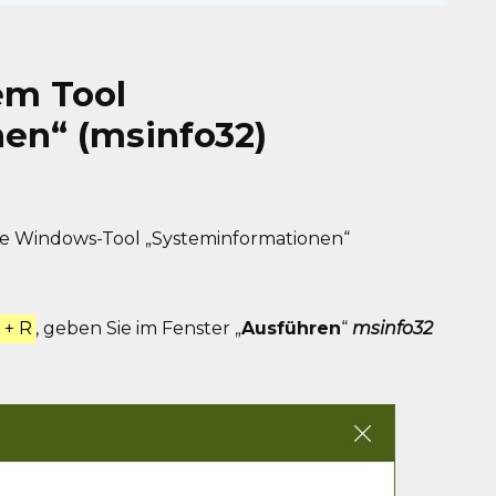
em Tool
en“ (msinfo32)
te Windows-Tool „Systeminformationen“
 + R
, geben Sie im Fenster „
Ausführen
“
msinfo32