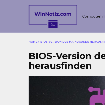
Skip
to
content
Computerhil
HOME
»
BIOS-VERSION DES MAINBOARDS HERAUSF
BIOS-Version d
herausfinden