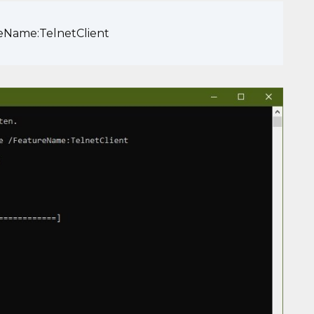
reName:TelnetClient