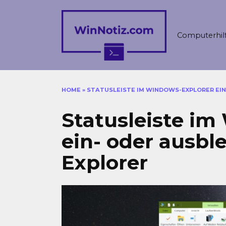
Skip
to
content
Computerhil
HOME
»
STATUSLEISTE IM WINDOWS-EXPLORER EI
Statusleiste i
ein- oder ausb
Explorer