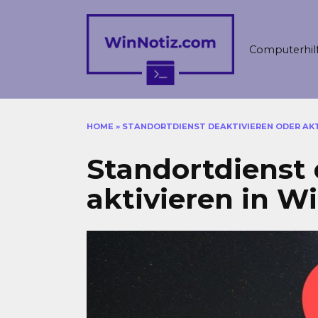
Skip
to
content
Computerhil
HOME
»
STANDORTDIENST DEAKTIVIEREN ODER AKT
Standortdienst 
aktivieren in W