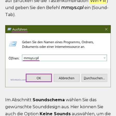
auf (drücken Sie die Tastenkombination
Win + R
)
und geben Sie den Befehl
mmsys.cpl
ein (Sound-
Tab).
Im Abschnitt
Soundschema
wählen Sie das
gewünschte Sounddesign aus. Hier können Sie
auch die Option
Keine Sounds
auswählen, um die