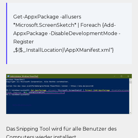
Get-AppxPackage -allusers
*Microsoft.ScreenSketch* | Foreach {Add-
AppxPackage -DisableDevelopmentMode -
Register
„$($_.InstallLocation)\AppXManifest.xml“}
Das Snipping Tool wird für alle Benutzer des
Computers wieder installiert.