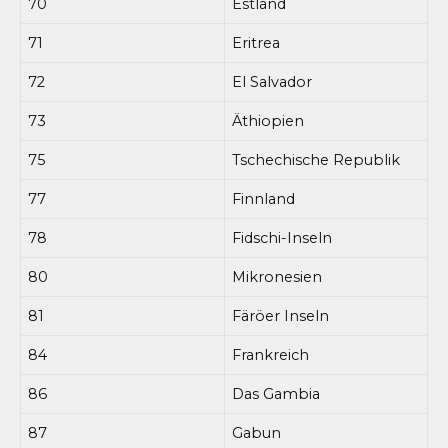
70
Estland
71
Eritrea
72
El Salvador
73
Äthiopien
75
Tschechische Republik
77
Finnland
78
Fidschi-Inseln
80
Mikronesien
81
Färöer Inseln
84
Frankreich
86
Das Gambia
87
Gabun