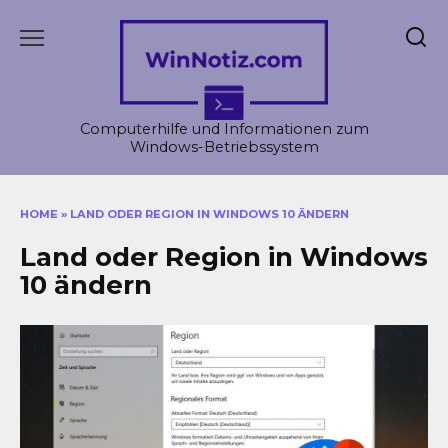
Skip
to
content
Computerhilfe und Informationen zum
Windows-Betriebssystem
HOME
»
LAND ODER REGION IN WINDOWS 10 ÄNDERN
Land oder Region in Windows
10 ändern