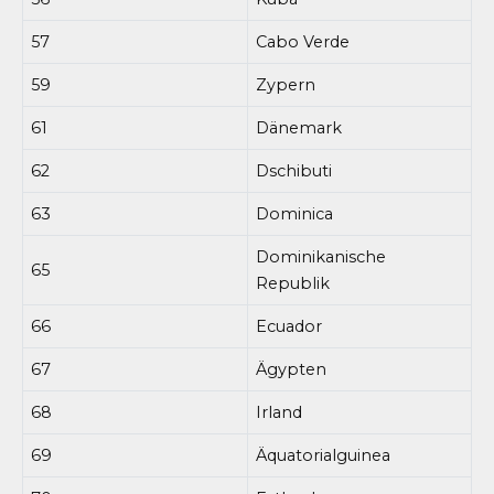
57
Cabo Verde
59
Zypern
61
Dänemark
62
Dschibuti
63
Dominica
Dominikanische
65
Republik
66
Ecuador
67
Ägypten
68
Irland
69
Äquatorialguinea