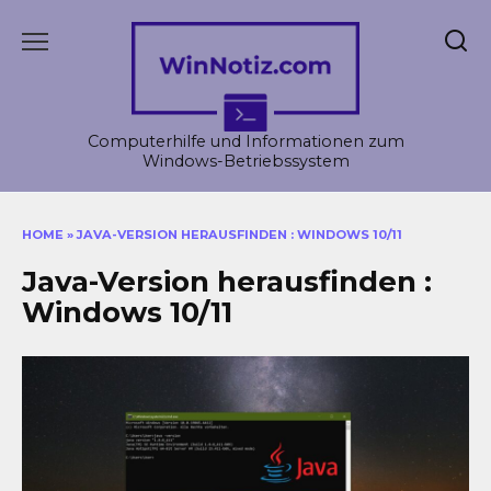
Skip
to
content
Computerhilfe und Informationen zum
Windows-Betriebssystem
HOME
»
JAVA-VERSION HERAUSFINDEN : WINDOWS 10/11
Java-Version herausfinden :
Windows 10/11