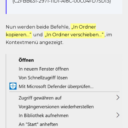
{C2FBB631-2971-11D1-A18C-00C04FD75D13}
Nun werden beide Befehle,
„In Ordner
kopieren…“
und
„In Ordner verschieben…“
, im
Kontextmenü angezeigt.