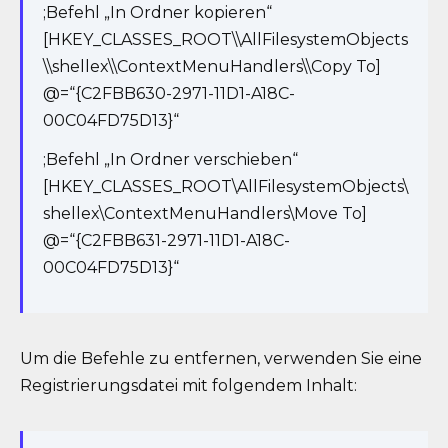
;Befehl „In Ordner kopieren“
[HKEY_CLASSES_ROOT\\AllFilesystemObjects
\\shellex\\ContextMenuHandlers\\Copy To]
@=“{C2FBB630-2971-11D1-A18C-
00C04FD75D13}“
;Befehl „In Ordner verschieben“
[HKEY_CLASSES_ROOT\AllFilesystemObjects\
shellex\ContextMenuHandlers\Move To]
@=“{C2FBB631-2971-11D1-A18C-
00C04FD75D13}“
Um die Befehle zu entfernen, verwenden Sie eine
Registrierungsdatei mit folgendem Inhalt: