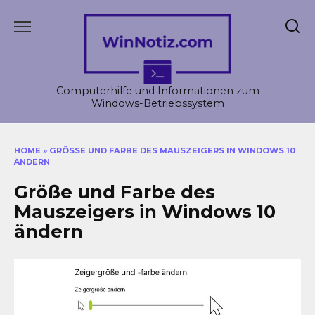
Skip
to
content
Computerhilfe und Informationen zum
Windows-Betriebssystem
HOME
»
GRÖSSE UND FARBE DES MAUSZEIGERS IN WINDOWS 10 Ä
NDERN
Größe und Farbe des
Mauszeigers in Windows 10
ändern