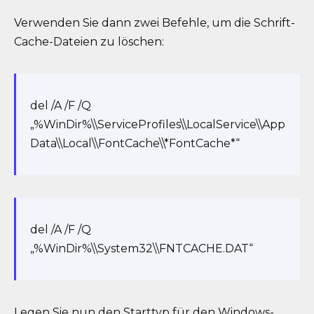
Verwenden Sie dann zwei Befehle, um die Schrift-
Cache-Dateien zu löschen:
del /A /F /Q
„%WinDir%\\ServiceProfiles\\LocalService\\App
Data\\Local\\FontCache\\*FontCache*“
del /A /F /Q
„%WinDir%\\System32\\FNTCACHE.DAT“
Legen Sie nun den Starttyp für den Windows-