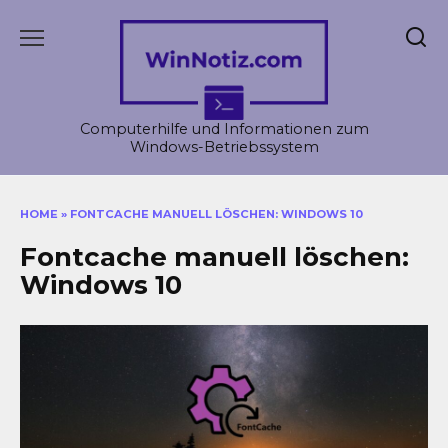
Skip
to
content
Computerhilfe und Informationen zum
Windows-Betriebssystem
HOME
»
FONTCACHE MANUELL LÖSCHEN: WINDOWS 10
Fontcache manuell löschen:
Windows 10