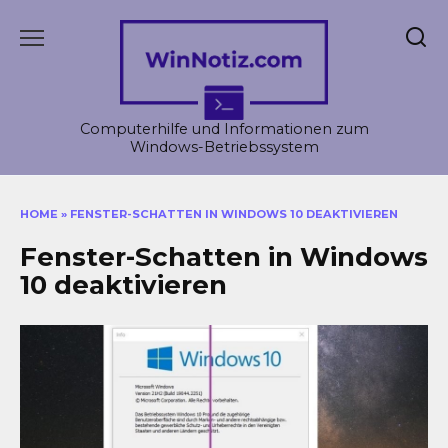
Skip
to
content
Computerhilfe und Informationen zum
Windows-Betriebssystem
HOME
»
FENSTER-SCHATTEN IN WINDOWS 10 DEAKTIVIEREN
Fenster-Schatten in Windows
10 deaktivieren