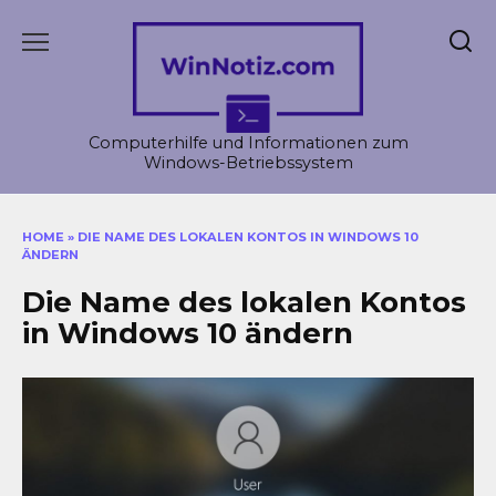
Skip
to
content
Computerhilfe und Informationen zum
Windows-Betriebssystem
HOME
»
DIE NAME DES LOKALEN KONTOS IN WINDOWS 10
ÄNDERN
Die Name des lokalen Kontos
in Windows 10 ändern