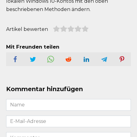
lokalen Windows 10-Kontos mit den oben
beschriebenen Methoden ändern.
Artikel bewerten
Mit Freunden teilen
Kommentar hinzufügen
Name
*
E-
Mail-
Adresse
Kommentar