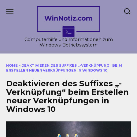
Skip
to
content
Computerhilfe und Informationen zum
Windows-Betriebssystem
HOME
»
DEAKTIVIEREN DES SUFFIXES „-VERKNÜPFUNG“ BEIM
ERSTELLEN NEUER VERKNÜPFUNGEN IN WINDOWS 10
Deaktivieren des Suffixes „-
Verknüpfung“ beim Erstellen
neuer Verknüpfungen in
Windows 10