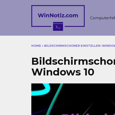
Skip
to
content
Computerhil
HOME
»
BILDSCHIRMSCHONER EINSTELLEN: WINDO
Bildschirmschon
Windows 10