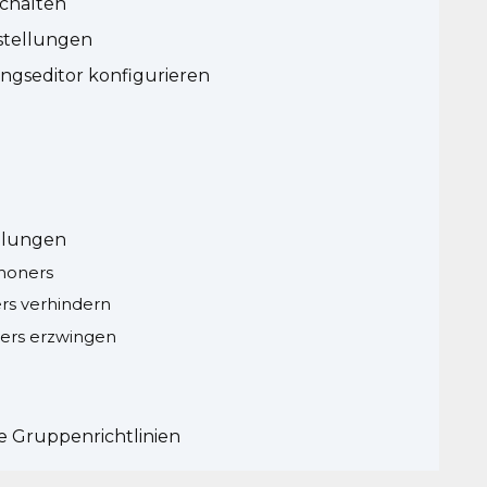
schalten
stellungen
ungseditor konfigurieren
llungen
choners
rs verhindern
ers erzwingen
le Gruppenrichtlinien