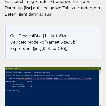
Es ist auch möglich, den Größenwert mit dem
Datentyp
[int]
auf eine ganze Zahl zu runden, der
Befehl sieht dann so aus
Get-PhysicalDisk | ft -AutoSize
DeviceId,Model,@{Name=“Size, Gb“;
Expression={[int]($_.Size/1GB)}}