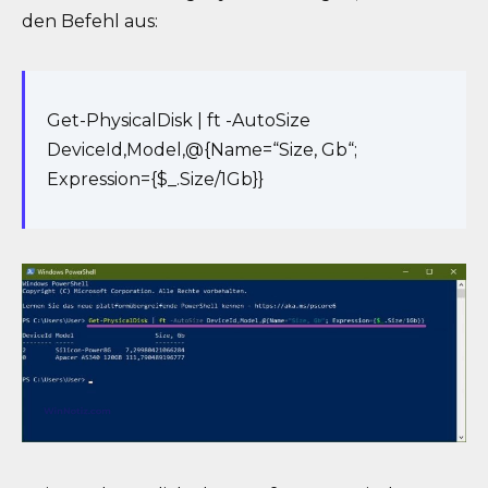
den Befehl aus:
Get-PhysicalDisk | ft -AutoSize
DeviceId,Model,@{Name=“Size, Gb“;
Expression={$_.Size/1Gb}}