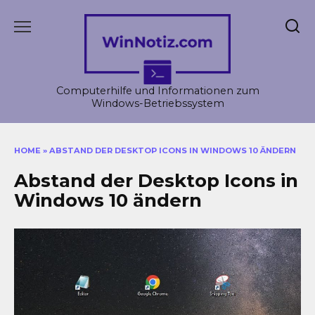
Skip
to
content
Computerhilfe und Informationen zum
Windows-Betriebssystem
HOME
»
ABSTAND DER DESKTOP ICONS IN WINDOWS 10 ÄNDERN
Abstand der Desktop Icons in
Windows 10 ändern