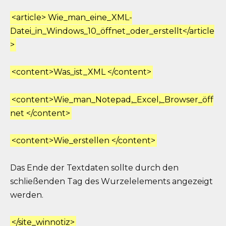
<article> Wie_man_eine_XML-
Datei_in_Windows_10_öffnet_oder_erstellt</article
>
<content>Was_ist_XML </content>
<content>Wie_man_Notepad,_Excel,_Browser_öff
net </content>
<content>Wie_erstellen </content>
Das Ende der Textdaten sollte durch den
schließenden Tag des Wurzelelements angezeigt
werden.
</site_winnotiz>