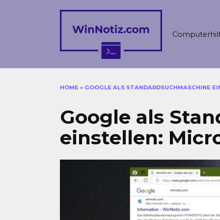
Skip
to
content
Computerhil
HOME
»
GOOGLE ALS STANDARDSUCHMASCHINE EIN
Google als Sta
einstellen: Mic