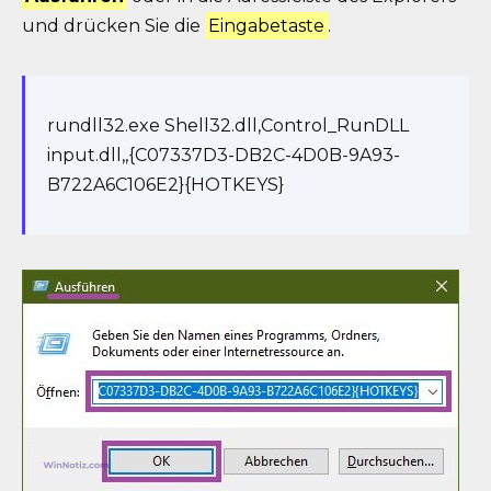
und drücken Sie die
Eingabetaste
.
rundll32.exe Shell32.dll,Control_RunDLL
input.dll,,{C07337D3-DB2C-4D0B-9A93-
B722A6C106E2}{HOTKEYS}