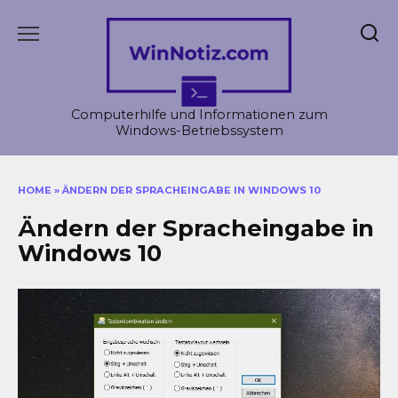
Skip
to
content
Computerhilfe und Informationen zum
Windows-Betriebssystem
HOME
»
ÄNDERN DER SPRACHEINGABE IN WINDOWS 10
Ändern der Spracheingabe in
Windows 10